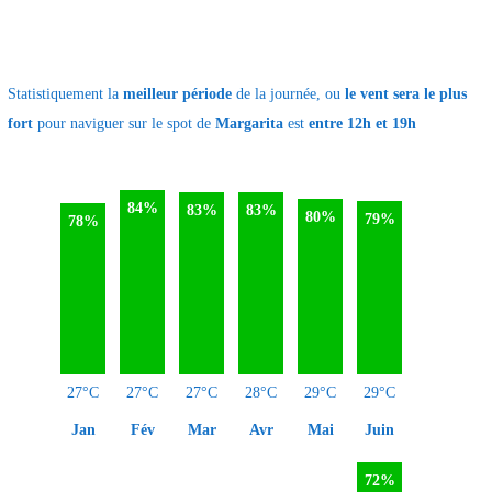
Statistiquement la
meilleur période
de la journée, ou
le vent sera le plus
fort
pour naviguer sur le spot de
Margarita
est
entre 12h et 19h
84%
83%
83%
80%
79%
78%
27°C
27°C
27°C
28°C
29°C
29°C
Jan
Fév
Mar
Avr
Mai
Juin
72%