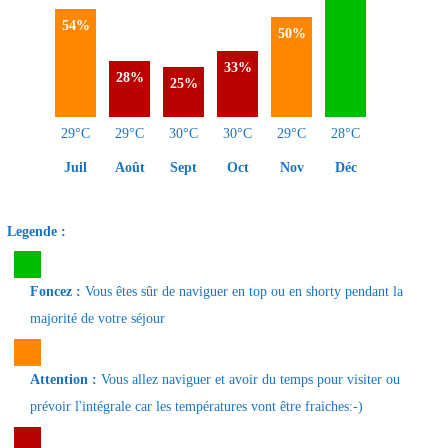
54%
50%
33%
28%
25%
29°C
29°C
30°C
30°C
29°C
28°C
Juil
Août
Sept
Oct
Nov
Déc
Legende :
Foncez :
Vous êtes sûr de naviguer en top ou en shorty pendant la
majorité de votre séjour
Attention :
Vous allez naviguer et avoir du temps pour visiter ou
prévoir l'intégrale car les températures vont être fraiches:-)