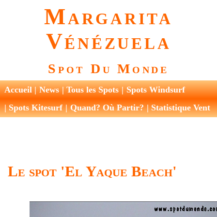
Margarita
Vénézuela
Spot Du Monde
Accueil
News
Tous les Spots
Spots Windsurf
Spots Kitesurf
Quand? Où Partir?
Statistique Vent
Le spot 'El Yaque Beach'