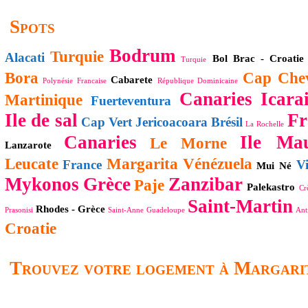
Spots
Bodrum
Turquie
Alacati
Bol
Brac - Croatie
Turquie
Bora
Cap Chev
Cabarete
Polynésie Francaise
République Dominicaine
Canaries
Icara
Martinique
Fuerteventura
Ile de sal
Fr
Cap Vert
Jericoacoara
Brésil
La Rochelle
Canaries
Ile Mau
Le Morne
Lanzarote
Leucate
Margarita
Vénézuela
France
V
Mui Né
Mykonos
Grèce
Zanzibar
Paje
Palekastro
Cr
Saint-Martin
Rhodes - Grèce
Prasonisi
Saint-Anne
Guadeloupe
Anti
Croatie
Trouvez votre logement à Margari