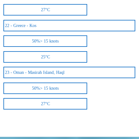
27°C
22 -
Greece - Kos
50%
> 15 knots
25°C
23 -
Oman - Masirah Island, Haql
50%
> 15 knots
27°C