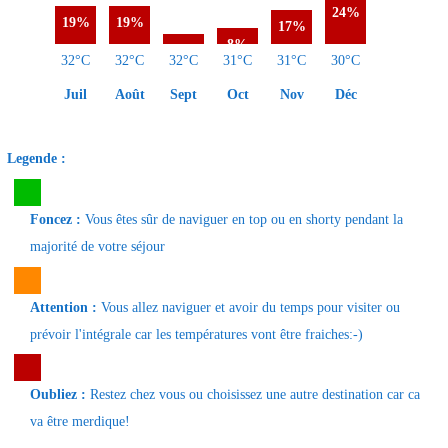
24%
19%
19%
17%
8%
5%
32°C
32°C
32°C
31°C
31°C
30°C
Juil
Août
Sept
Oct
Nov
Déc
Legende :
Foncez :
Vous êtes sûr de naviguer en top ou en shorty pendant la
majorité de votre séjour
Attention :
Vous allez naviguer et avoir du temps pour visiter ou
prévoir l'intégrale car les températures vont être fraiches:-)
Oubliez :
Restez chez vous ou choisissez une autre destination car ca
va être merdique!