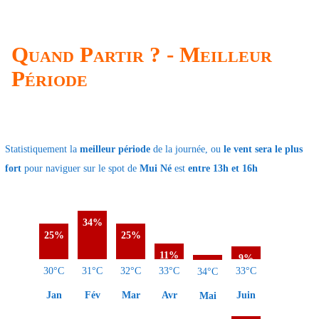
Quand Partir ? - Meilleur
Période
Statistiquement la
meilleur période
de la journée, ou
le vent sera le plus
fort
pour naviguer sur le spot de
Mui Né
est
entre 13h et 16h
34%
25%
25%
11%
9%
2%
30°C
31°C
32°C
33°C
33°C
34°C
Jan
Fév
Mar
Avr
Juin
Mai