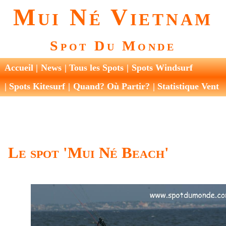
Mui Né
Vietnam
Spot Du Monde
Accueil
News
Tous les Spots
Spots Windsurf
Spots Kitesurf
Quand? Où Partir?
Statistique Vent
Le spot 'Mui Né Beach'