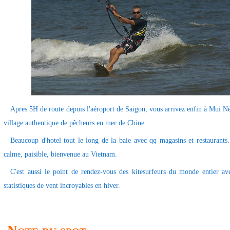
Apres 5H de route depuis l'aéroport de Saigon, vous arrivez enfin à Mui Né
village authentique de pêcheurs en mer de Chine.
Beaucoup d'hotel tout le long de la baie avec qq magasins et restaurants.
calme, paisible, bienvenue au Vietnam.
C'est aussi le point de rendez-vous des kitesurfeurs du monde entier av
statistiques de vent incroyables en hiver.