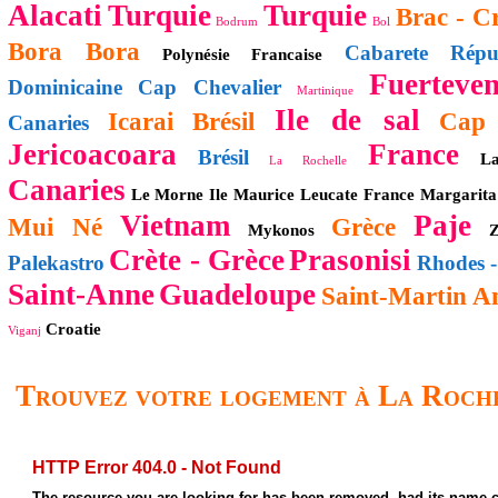
Alacati
Turquie
Turquie
Brac - C
Bodrum
Bol
Bora Bora
Cabarete
Répu
Polynésie Francaise
Fuerteven
Dominicaine
Cap Chevalier
Martinique
Ile de sal
Icarai
Brésil
Cap 
Canaries
Jericoacoara
France
Brésil
La
La Rochelle
Canaries
Le Morne
Ile Maurice
Leucate
France
Margarita
Vietnam
Paje
Mui Né
Grèce
Mykonos
Z
Crète - Grèce
Prasonisi
Palekastro
Rhodes -
Saint-Anne
Guadeloupe
Saint-Martin
An
Croatie
Viganj
Trouvez votre logement à La Roch