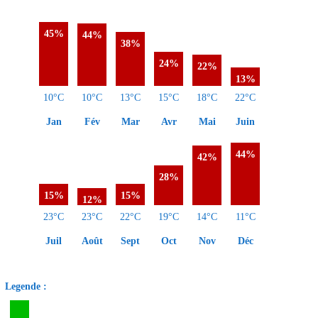
45%
44%
38%
24%
22%
13%
10°C
10°C
13°C
15°C
18°C
22°C
Jan
Fév
Mar
Avr
Mai
Juin
44%
42%
28%
15%
15%
12%
23°C
23°C
22°C
19°C
14°C
11°C
Juil
Août
Sept
Oct
Nov
Déc
Legende :