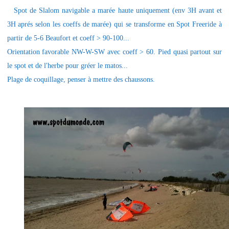
Spot de Slalom navigable a marée haute uniquement (env 3H avant et
3H aprés selon les coeffs de marée) qui se transforme en Spot Freeride à
partir de 5-6 Beaufort et coeff > 90-100...
Orientation favorable NW-W-SW avec coeff > 60. Pied quasi partout sur
le spot et de l'herbe pour gréer le matos...
Plage de coquillage, penser à mettre des chaussons.