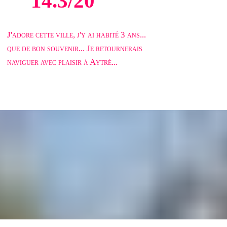
14.3/20
J'adore cette ville, j'y ai habité 3 ans...
que de bon souvenir... Je retournerais
naviguer avec plaisir à Aytré...