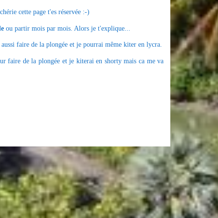
érie cette page t'es réservée :-)
de
ou partir mois par mois. Alors je t'explique...
a aussi faire de la plongée et je pourrai même kiter en lycra.
ur faire de la plongée et je kiterai en shorty mais ca me va