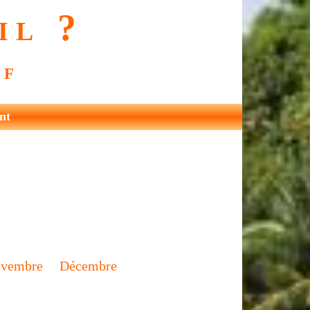
il ?
rf
nt
vembre
Décembre