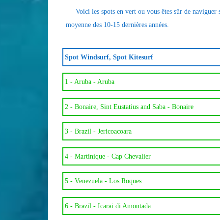
Voici les spots en vert ou vous êtes sûr de naviguer 
moyenne des 10-15 dernières années.
Spot Windsurf, Spot Kitesurf
1 -
Aruba - Aruba
2 -
Bonaire, Sint Eustatius and Saba - Bonaire
3 -
Brazil - Jericoacoara
4 -
Martinique - Cap Chevalier
5 -
Venezuela - Los Roques
6 -
Brazil - Icarai di Amontada