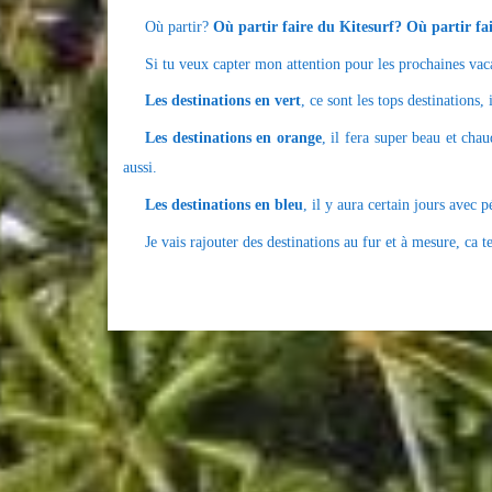
Où partir?
Où partir faire du Kitesurf?
Où partir fa
Si tu veux capter mon attention pour les prochaines vac
Les destinations en vert
, ce sont les tops destinations,
Les destinations en orange
, il fera super beau et cha
aussi.
Les destinations en bleu
, il y aura certain jours avec p
Je vais rajouter des destinations au fur et à mesure, ca t