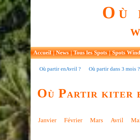
Où 
W
Accueil
News
Tous les Spots
Spots Wind
Où partir enAvril ?
Où partir dans 3 mois 
Où Partir kiter 
Janvier
Février
Mars
Avril
Ma