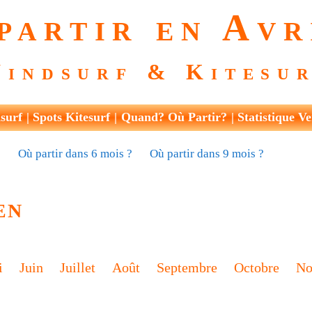
partir en Avr
indsurf & Kitesu
surf
Spots Kitesurf
Quand? Où Partir?
Statistique Ve
?
Où partir dans 6 mois ?
Où partir dans 9 mois ?
en
i
Juin
Juillet
Août
Septembre
Octobre
No