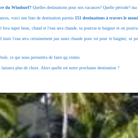
ire du Windsurf?
Quelles destinations pour nos vacances? Quelle période? ma ch
ances, voici une liste de destination parmis
151 destinations à travers le mon
 il fera super beau, chaud et l'eau sera chaude, tu pourras te baigner et on pourr
ud mais l'eau sera certainement pas assez chaude pour toi pour te baigner, ni po
étole, ce qui nous permettra de faire qq visites.
e laissera plus de choix. Alors quelle est notre prochaine destination ?