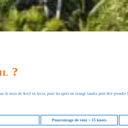
il ?
ur le mois de Avril en lycra, pour les spots en orange faudra peut être prendre le
Pourcentage de vent > 15 knots