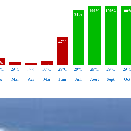
100%
100%
100
94%
47%
1%
7%
4%
0%
°C
29°C
30°C
29°C
29°C
29°C
29°C
29°
29°C
év
Mar
Mai
Juin
Juil
Août
Sept
Oct
Avr