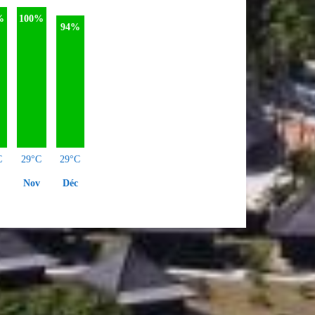
%
100%
94%
C
29°C
29°C
Nov
Déc