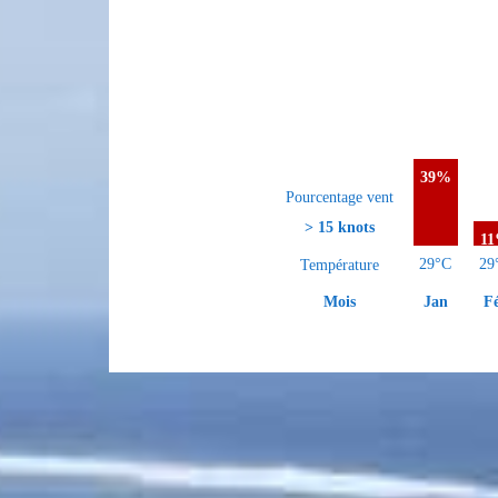
39%
Pourcentage vent
> 15 knots
1
29°C
29
Température
Jan
F
Mois