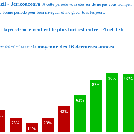
zil - Jericoacoara
. A cette période vous êtes sûr de ne pas vous tromper.
 la bonne période pour bien naviguer et me gaver tous les jours.
le vent est le plus fort est entre 12h et 17h
nt la période ou
moyenne des 16 dernières années
nt été calculées sur la
.
98%
97%
87%
61%
42%
6%
23%
23%
14%