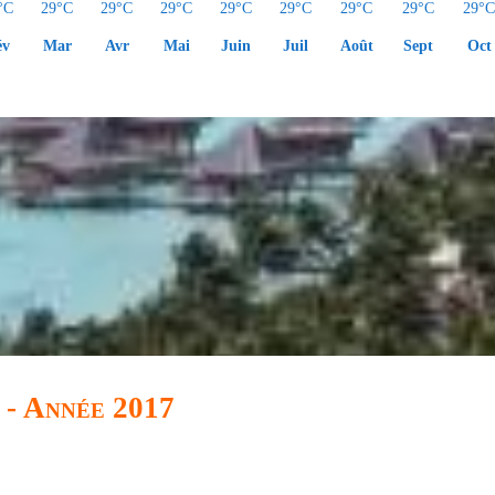
°C
29°C
29°C
29°C
29°C
29°C
29°C
29°C
29°
év
Mar
Avr
Mai
Juin
Juil
Août
Sept
Oct
 - Année 2017