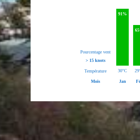
91%
6
Pourcentage vent
> 15 knots
30°C
29
Température
Jan
F
Mois