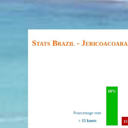
Stats Brazil - Jericoacoara
68%
Pourcentage vent
> 15 knots
1