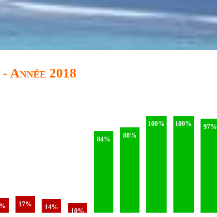
 - Année 2018
100%
100%
97%
88%
84%
17%
5%
14%
10%