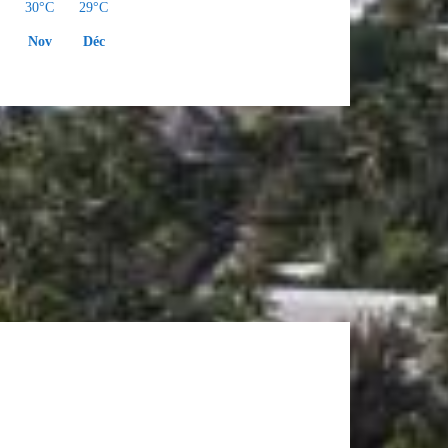
C
30°C
29°C
Nov
Déc