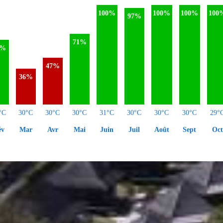
100%
100%
100%
100
97%
71%
5%
47%
36%
°C
30°C
30°C
30°C
31°C
30°C
30°C
30°C
29°
év
Mar
Avr
Mai
Juin
Juil
Août
Sept
Oct