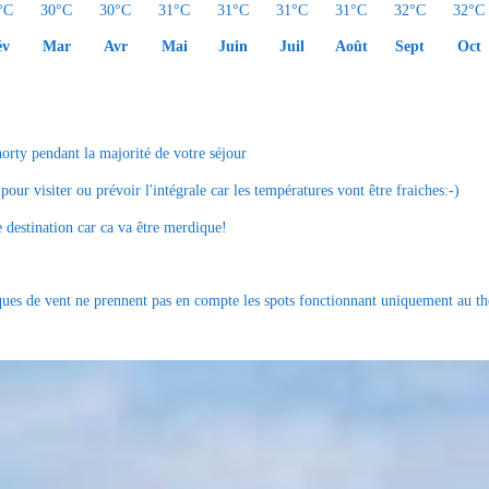
°C
30°C
30°C
31°C
31°C
31°C
31°C
32°C
32°C
év
Mar
Avr
Mai
Juin
Juil
Août
Sept
Oct
horty pendant la majorité de votre séjour
our visiter ou prévoir l'intégrale car les températures vont être fraiches:-)
 destination car ca va être merdique!
tiques de vent ne prennent pas en compte les spots fonctionnant uniquement au the