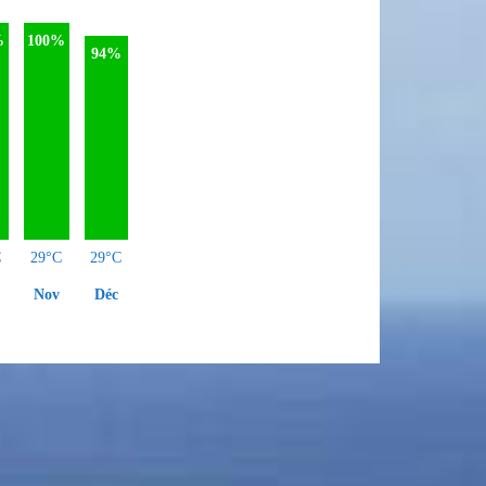
%
100%
94%
C
29°C
29°C
Nov
Déc