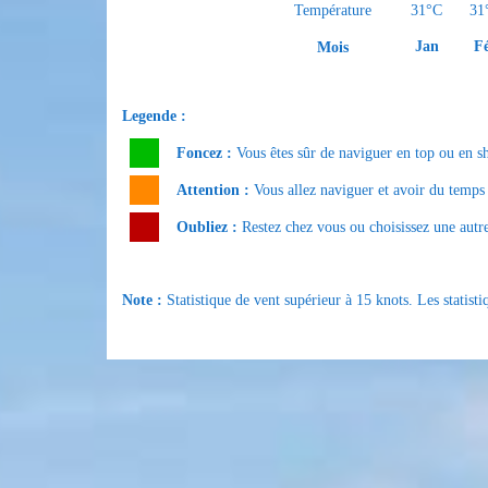
31°C
31
Température
Jan
F
Mois
Legende :
Foncez :
Vous êtes sûr de naviguer en top ou en s
Attention :
Vous allez naviguer et avoir du temps p
Oubliez :
Restez chez vous ou choisissez une autre
Note :
Statistique de vent supérieur à 15 knots. Les statis