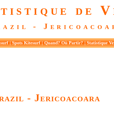
tistique de 
razil - Jericoacoa
surf
Spots Kitesurf
Quand? Où Partir?
Statistique Ve
razil - Jericoacoara