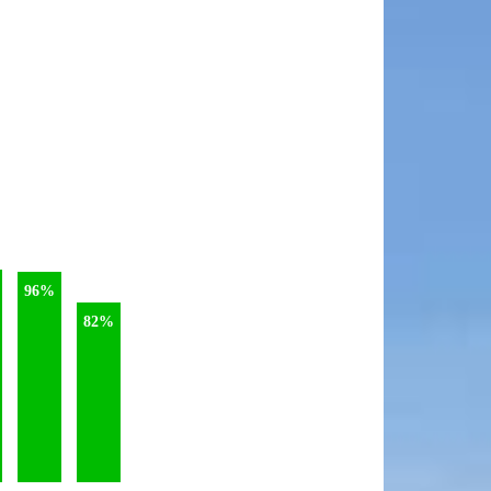
96%
82%