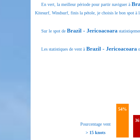
Bra
En vert, la meilleur période pour partir naviguer à
Kitesurf, Windsurf, finis la pétole, je choisis le bon spot à
Brazil - Jericoacoara
Sur le spot de
statistiqeme
Brazil - Jericoacoara
Les statistiques de vent à
o
54%
3
Pourcentage vent
> 15 knots